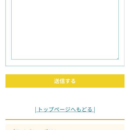
A
l
| トップページへもどる |
t
e