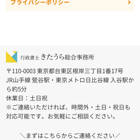
プライバシーポリシー
r
n
a
t
i
v
e
:
〒110-0003 東京都台東区根岸三丁目1番17号
JR山手線 鶯谷駅・東京メトロ日比谷線 入谷駅か
ら約5分
休業日：土日祝
※ご連絡いただければ、時間外・土日・祝日も
対応可能です。お気軽にご相談ください。
＼まずはこちらからご連絡ください／